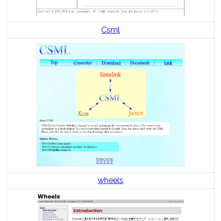
Csml
wheels